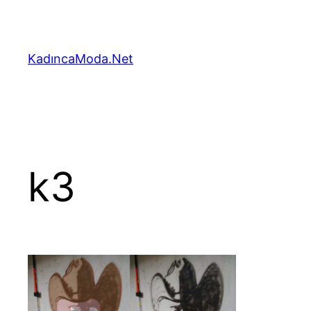
İçeriğe
geç
KadıncaModa.Net
k3