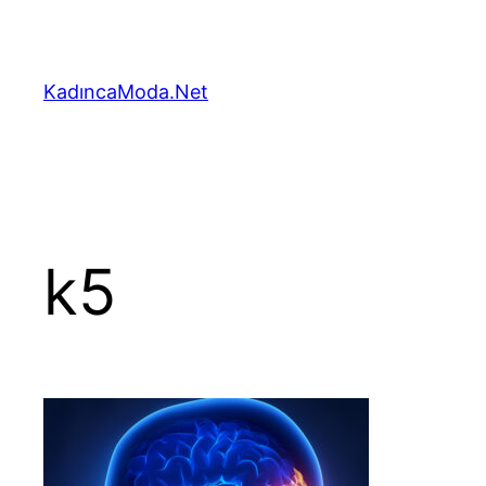
İçeriğe
geç
KadıncaModa.Net
k5