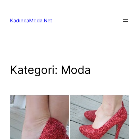
İçeriğe
geç
KadıncaModa.Net
Kategori:
Moda