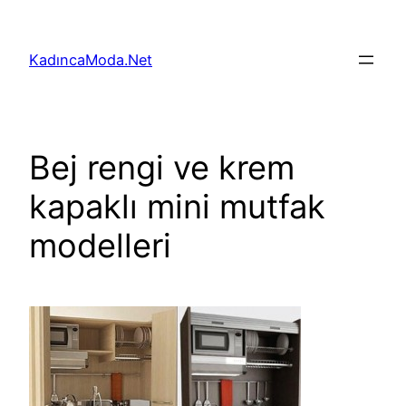
İçeriğe
geç
KadıncaModa.Net
Bej rengi ve krem
kapaklı mini mutfak
modelleri