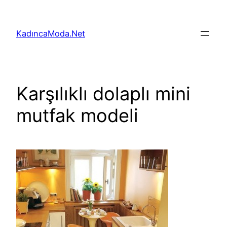
İçeriğe
geç
KadıncaModa.Net
Karşılıklı dolaplı mini
mutfak modeli