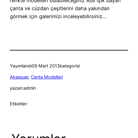
renkte modelleri bulabileceğiniz Adil Işık bayan
çanta ve cüzdan çeşitlerini daha yakından
görmek için galerimizi inceleyebilirsiniz…
Yayımlandı
09 Mart 2013
kategorisi
Aksesuar
, 
Çanta Modelleri
yazarı:
admin
Etiketler: