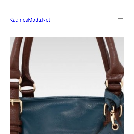
İçeriğe
geç
KadıncaModa.Net