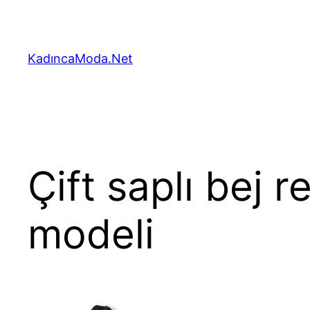
İçeriğe
geç
KadıncaModa.Net
Çift saplı bej 
modeli