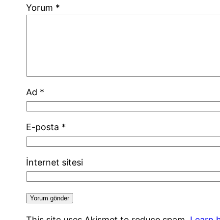
Yorum
*
Ad
*
E-posta
*
İnternet sitesi
This site uses Akismet to reduce spam.
Learn 