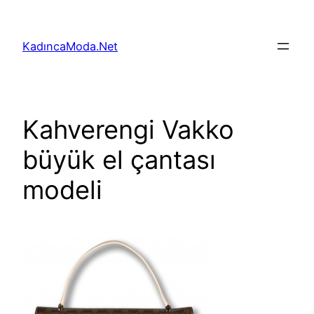
İçeriğe
geç
KadıncaModa.Net
Kahverengi Vakko
büyük el çantası
modeli