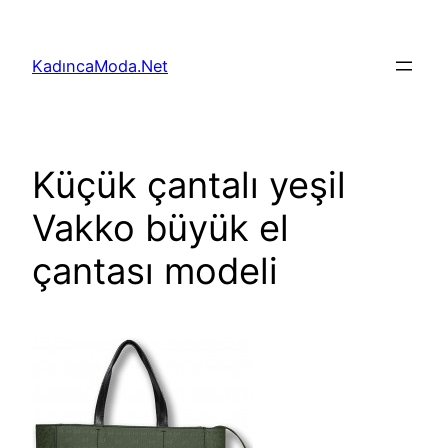
İçeriğe
geç
KadıncaModa.Net
Küçük çantalı yeşil
Vakko büyük el
çantası modeli