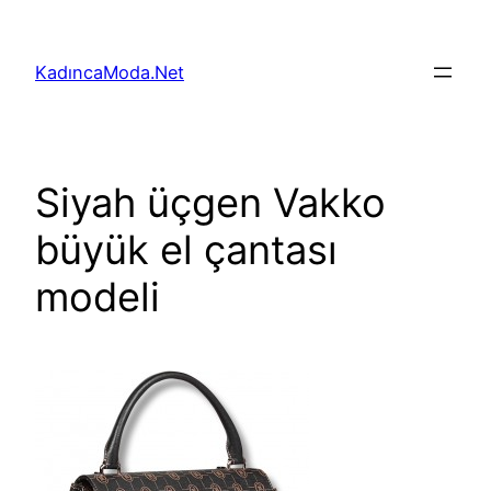
İçeriğe
geç
KadıncaModa.Net
Siyah üçgen Vakko
büyük el çantası
modeli