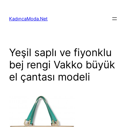
İçeriğe
geç
KadıncaModa.Net
Yeşil saplı ve fiyonklu
bej rengi Vakko büyük
el çantası modeli