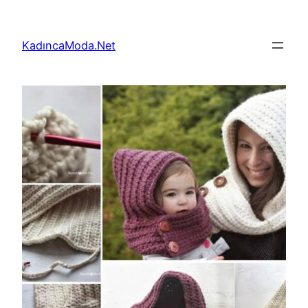
İçeriğe
geç
KadıncaModa.Net