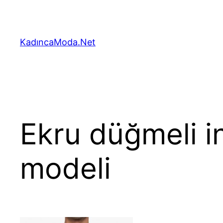
İçeriğe
geç
KadıncaModa.Net
Ekru düğmeli i
modeli