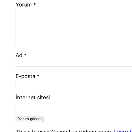
Yorum
*
Ad
*
E-posta
*
İnternet sitesi
This site uses Akismet to reduce spam.
Learn 