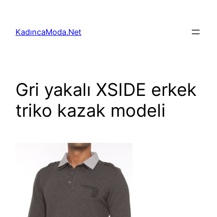
İçeriğe
geç
KadıncaModa.Net
Gri yakalı XSIDE erkek
triko kazak modeli