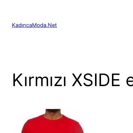
İçeriğe
geç
KadıncaModa.Net
Kırmızı XSIDE 