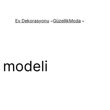
Ev Dekorasyonu
Güzellik
Moda
k modeli