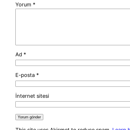
Yorum
*
Ad
*
E-posta
*
İnternet sitesi
This site uses Akismet to reduce spam.
Learn 