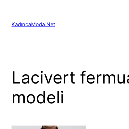
İçeriğe
geç
KadıncaModa.Net
Lacivert fermua
modeli