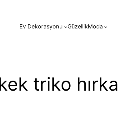
Ev Dekorasyonu
Güzellik
Moda
kek triko hırka