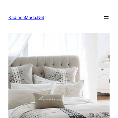
İçeriğe
geç
KadıncaModa.Net