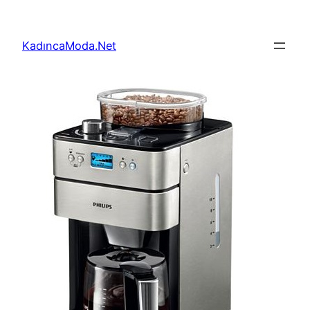
İçeriğe
geç
KadıncaModa.Net