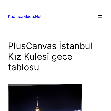
İçeriğe
geç
KadıncaModa.Net
PlusCanvas İstanbul
Kız Kulesi gece
tablosu