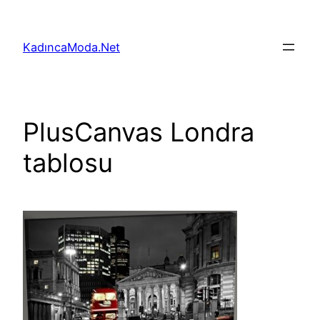
İçeriğe
geç
KadıncaModa.Net
PlusCanvas Londra
tablosu