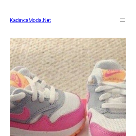
İçeriğe
geç
KadıncaModa.Net