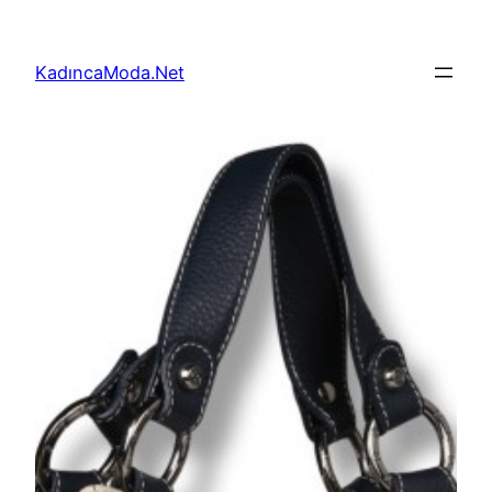
İçeriğe
geç
KadıncaModa.Net